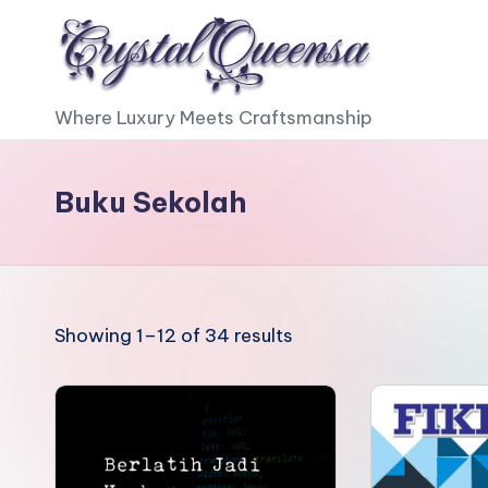
Skip
to
C
Where Luxury Meets Craftsmanship
content
r
Buku Sekolah
y
s
t
Sorted
Showing 1–12 of 34 results
a
by
l
latest
Q
u