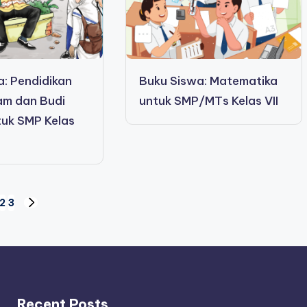
a: Pendidikan
Buku Siswa: Matematika
am dan Budi
untuk SMP/MTs Kelas VII
tuk SMP Kelas
2
3
NEXT
PAGE
Recent Posts