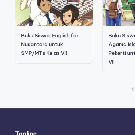
Buku Siswa: English for
Buku Sisw
Nusantara untuk
Agama Isl
SMP/MTs Kelas VII
Pekerti un
VII
Posts
1
pagination
Tagline