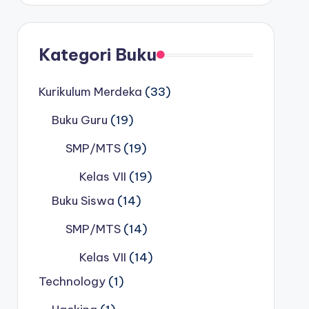
Kategori Buku
33
Kurikulum Merdeka
33
products
19
Buku Guru
19
products
19
SMP/MTS
19
products
19
Kelas VII
19
products
Buku Siswa
14
SMP/MTS
14
Kelas VII
14
Technology
1