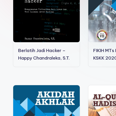
e
e
n
s
Berlatih Jadi Hacker –
FIKIH MTs 
a
Happy Chandraleka, S.T.
KSKK 202