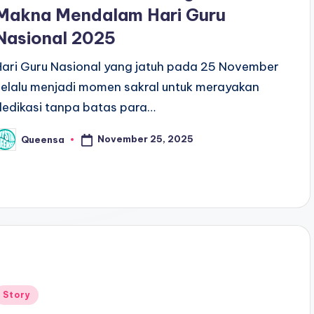
Makna Mendalam Hari Guru
Nasional 2025
Hari Guru Nasional yang jatuh pada 25 November
selalu menjadi momen sakral untuk merayakan
dedikasi tanpa batas para…
November 25, 2025
Queensa
osted
y
Posted
Story
n