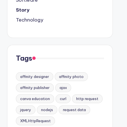
Software
Story
Technology
Tags
affinity designer
affinity photo
affinity publisher
ajax
canva education
curl
http request
jquery
nodejs
request data
XMLHttpRequest