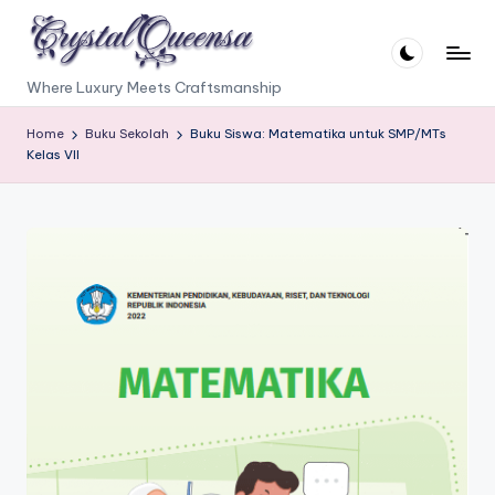
Skip
to
C
Where Luxury Meets Craftsmanship
content
r
Home
Buku Sekolah
Buku Siswa: Matematika untuk SMP/MTs
y
Kelas VII
s
t
a
l
Q
u
e
e
n