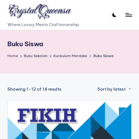
Skip
to
C
Where Luxury Meets Craftsmanship
content
r
Buku Siswa
y
s
Home
Buku Sekolah
Kurikulum Merdeka
Buku Siswa
t
a
l
Sorted
Showing 1–12 of 14 results
Sort by latest
Q
by
latest
u
e
e
n