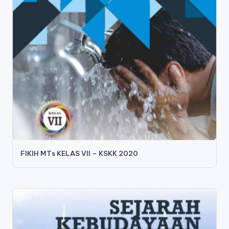
s
a
FIKIH MTs KELAS VII – KSKK 2020