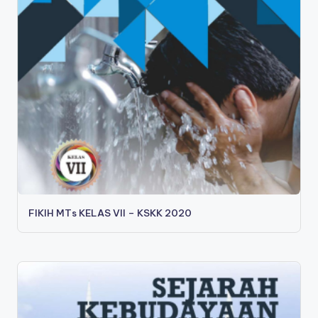
s
a
FIKIH MTs KELAS VII – KSKK 2020