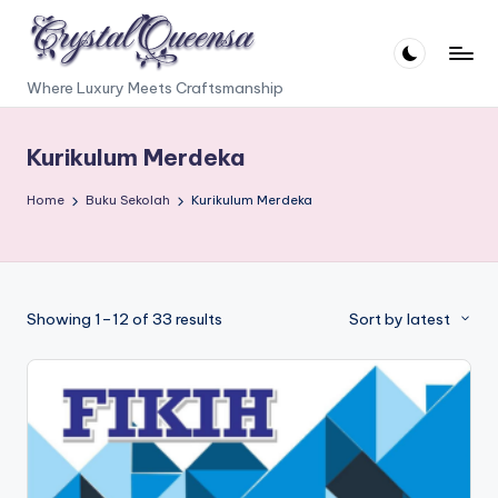
Skip
to
C
Where Luxury Meets Craftsmanship
content
r
Kurikulum Merdeka
y
s
Home
Buku Sekolah
Kurikulum Merdeka
t
a
l
Sorted
Showing 1–12 of 33 results
Sort by latest
Q
by
latest
u
e
e
n