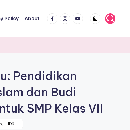
Facebook
Instagram
Youtube
y Policy
About
u: Pendidikan
slam dan Budi
untuk SMP Kelas VII
p) - IDR