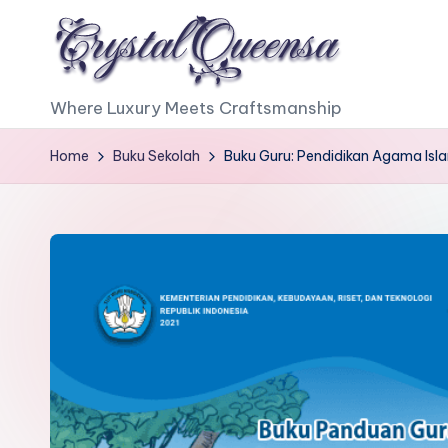
Skip
to
C
Where Luxury Meets Craftsmanship
content
r
Home
Buku Sekolah
Buku Guru: Pendidikan Agama Islam
y
s
t
a
l
Q
u