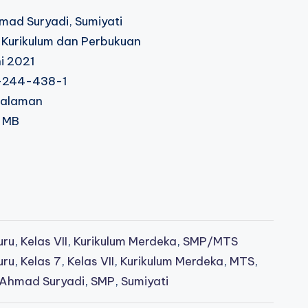
mad Suryadi, Sumiyati
 Kurikulum dan Perbukuan
ni 2021
244-438-1
halaman
 MB
uru
,
Kelas VII
,
Kurikulum Merdeka
,
SMP/MTS
uru
,
Kelas 7
,
Kelas VII
,
Kurikulum Merdeka
,
MTS
,
 Ahmad Suryadi
,
SMP
,
Sumiyati