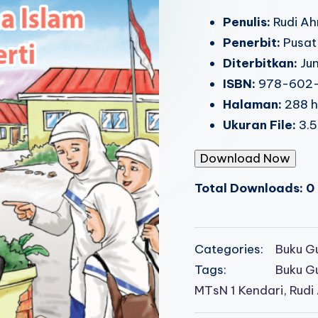
Penulis:
Rudi Ah
Penerbit:
Pusat
Diterbitkan:
Ju
ISBN:
978-602-
Halaman:
288 
Ukuran File:
3.5
Download Now
Total Downloads: 0
Categories:
Buku G
Tags:
Buku G
MTsN 1 Kendari
,
Rudi