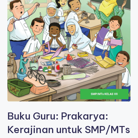
s
a
Buku Guru: Prakarya:
Kerajinan untuk SMP/MTs