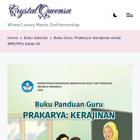
Skip
to
C
Where Luxury Meets Craftsmanship
content
r
Home
Buku Sekolah
Buku Guru: Prakarya: Kerajinan untuk
y
SMP/MTs Kelas VII
s
t
a
l
Q
u
e
e
n