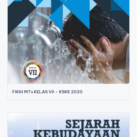
s
a
FIKIH MTs KELAS VII – KSKK 2020