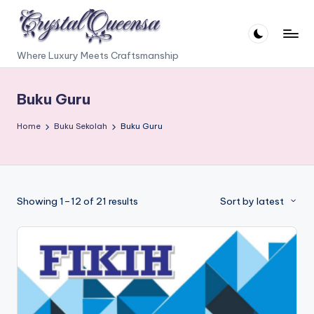
Skip
to
C
Where Luxury Meets Craftsmanship
content
r
Buku Guru
y
s
Home
Buku Sekolah
Buku Guru
t
a
l
Sorted
Showing 1–12 of 21 results
Sort by latest
Q
by
latest
u
e
e
n